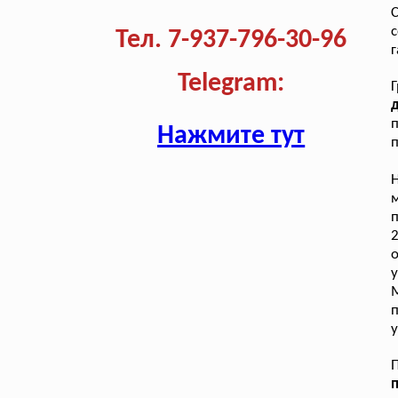
с
Тел. 7-937-796-30-96
г
Telegram:
Г
д
п
Нажмите тут
п
п
у
М
п
у