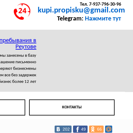
Тел. 7-937-796-30-96
kupi.propisku@gmail.com
Telegram:
Нажмите тут
 пребывания в
Реутове
мы занесены в базу
лашение письменно
веряют бизнесмены
 все без задержек
изнес более 12 лет
КОНТАКТЫ
202
49
66