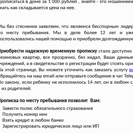
рописаться в доме за 1 000 рублей , знайте - это мошенник
нать как складывается цена на нее.
ы без стеснения заявляем, что являемся бесспорным лидер
по месту пребывания. Мы в деле более 12 лет и уже
оспользовались нашей помощью и приобрели долгожданную
Приобрести надежную временную прописку
стало доступно
езиновых квартир, все прозрачно, без кидал, Ваши данные
чреждений, а в свидетельстве о регистрации будет стоять о
а этой странице, Вы можете уточнить как заказать услугу
в
бращайтесь на наш email или отправьте сообщение в чат Tele
о закону, если ребенку не исполнилось 14 лет, он в любом
 из родителей.
рописка по месту пребывания позволит Вам:
Завести полис обязательного страхования
Получить номер инн
Взять кредит в любом банке
Зарегистрировать юридическое лицо или ИП