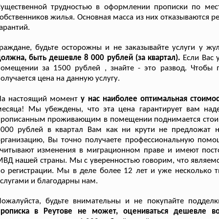
Существенной трудностью в оформлении прописки по мес
обственников жилья. Основная масса из них отказываются ре
арантий.
раждане, будьте осторожны и не заказывайте услуги у ж
олжна, быть дешевле 8 000 рублей (за квартал).
Если Вас 
омещении за 1500 рублей , знайте - это развод. Чтобы 
олучается цена на данную услугу.
На настоящий момент
у нас наиболее оптимальная стоимо
месяца! Мы убеждены, что эта цена гарантирует вам над
рописанным проживающим в помещении поднимается стоимос
2000 рублей в квартал Вам как ни крути не предложат 
организацию, Вы точно получаете профессиональную пом
читывают изменения в миграционном праве и имеют посто
ВД нашей страны. Мы с уверенностью говорим, что являемс
о регистрации. Мы в деле более 12 лет и уже несколько 
слугами и благодарны нам.
Пожалуйста, будьте внимательны и не покупайте подделк
прописка в Реутове не может, оцениваться дешевле во