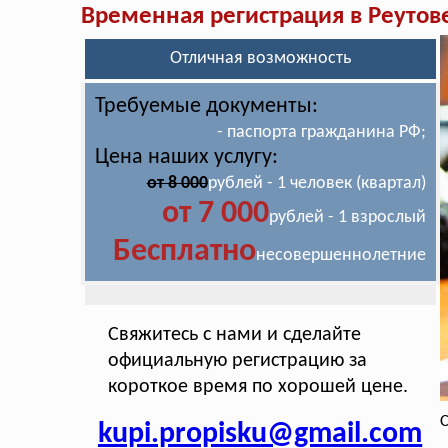
Временная регистрация в Реутов
Отличная возможность
Требуемые документы:
- паспорта гражданина РФ;
Цена наших услугу:
от 8 000
рублей - 1 человек (квартал)
от 7 000
рублей - 1 взрослый
Бесплатно
несовершеннолетние
Свяжитесь с нами и сделайте
официальную регистрацию за
короткое время по хорошей цене.
С
kupi.propisku@gmail.com